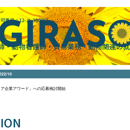
号：12-ユ-300962
師・動物看護師・貿易業務・動物関連の就
2/10
リア企業アワード」への応募検討開始
ION