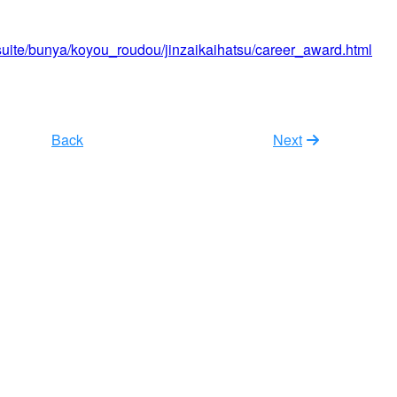
tsuite/bunya/koyou_roudou/jinzaikaihatsu/career_award.html
Back
Next